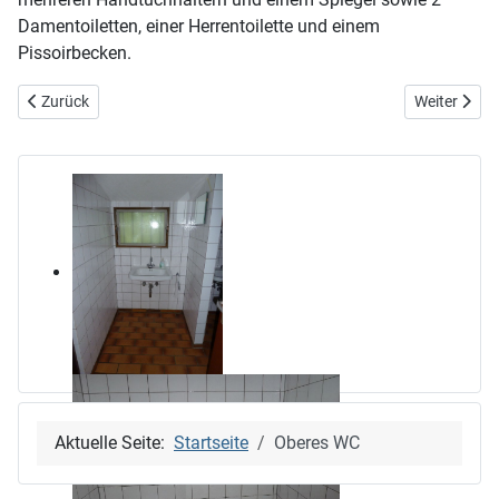
Damentoiletten, einer Herrentoilette und einem
Pissoirbecken.
Vorheriger Beitrag: Der Aufenthaltsraum
Nächster Bei
Zurück
Weiter
Aktuelle Seite:
Startseite
Oberes WC