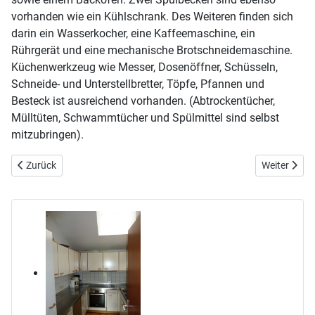
vorhanden wie ein Kühlschrank. Des Weiteren finden sich
darin ein Wasserkocher, eine Kaffeemaschine, ein
Rührgerät und eine mechanische Brotschneidemaschine.
Küchenwerkzeug wie Messer, Dosenöffner, Schüsseln,
Schneide- und Unterstellbretter, Töpfe, Pfannen und
Besteck ist ausreichend vorhanden. (Abtrockentücher,
Mülltüten, Schwammtücher und Spülmittel sind selbst
mitzubringen).
Vorheriger Beitrag: Oberes Bad / WC
Nächster Be
Zurück
Weiter